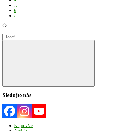
…
6
›
Search
for:
Search
Sledujte nás
Najnovšie
Archív