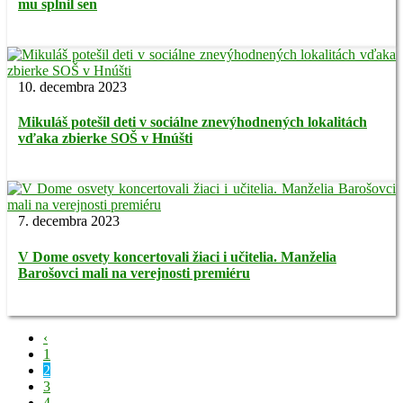
mu splnil sen
10. decembra 2023
Mikuláš potešil deti v sociálne znevýhodnených lokalitách
vďaka zbierke SOŠ v Hnúšti
7. decembra 2023
V Dome osvety koncertovali žiaci i učitelia. Manželia
Barošovci mali na verejnosti premiéru
‹
1
2
3
4