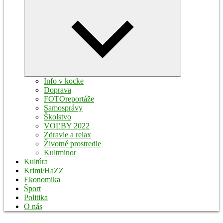
Expand
child
menu
Info v kocke
Doprava
FOTOreportáže
Samosprávy
Školstvo
VOĽBY 2022
Zdravie a relax
Životné prostredie
Kultminor
Kultúra
Krimi/HaZZ
Ekonomika
Šport
Politika
O nás