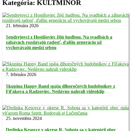
Kategória:
KULTMINOR
21. februára 2026
Sendrejovci z Hostišoviec žijú hudbou. Na svadbách a
zábavách rozdávajú radosť, ďalšiu generáciu už
vychovávajú medzi sebou
7. februára 2026
Skupina Happy Band spája dlhoročných hudobníkov z
Fiľakova a Radzoviec. Nedávno nahrali videoklip
25. novembra 2024
Dedinka Kesovce v okrese R. Sobota sa v kategórii obec