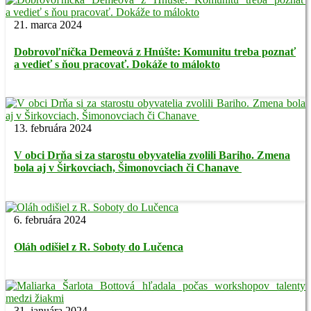
21. marca 2024
Dobrovoľníčka Demeová z Hnúšte: Komunitu treba poznať
a vedieť s ňou pracovať. Dokáže to málokto
13. februára 2024
V obci Drňa si za starostu obyvatelia zvolili Bariho. Zmena
bola aj v Širkovciach, Šimonovciach či Chanave
6. februára 2024
Oláh odišiel z R. Soboty do Lučenca
31. januára 2024