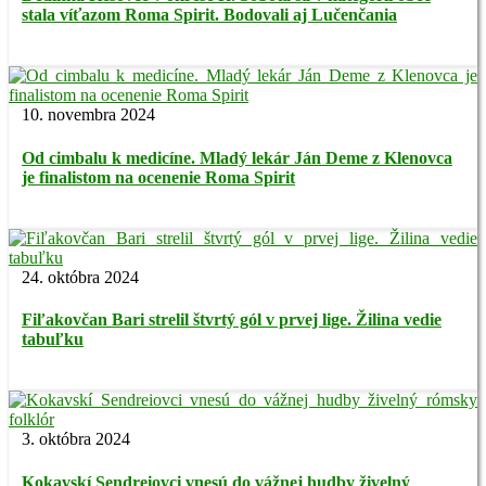
stala víťazom Roma Spirit. Bodovali aj Lučenčania
10. novembra 2024
Od cimbalu k medicíne. Mladý lekár Ján Deme z Klenovca
je finalistom na ocenenie Roma Spirit
24. októbra 2024
Fiľakovčan Bari strelil štvrtý gól v prvej lige. Žilina vedie
tabuľku
3. októbra 2024
Kokavskí Sendreiovci vnesú do vážnej hudby živelný