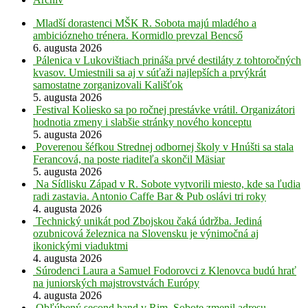
Mladší dorastenci MŠK R. Sobota majú mladého a
ambiciózneho trénera. Kormidlo prevzal Bencső
6. augusta 2026
Pálenica v Lukovištiach prináša prvé destiláty z tohtoročných
kvasov. Umiestnili sa aj v súťaži najlepších a prvýkrát
samostatne zorganizovali Kališťok
5. augusta 2026
Festival Koliesko sa po ročnej prestávke vrátil. Organizátori
hodnotia zmeny i slabšie stránky nového konceptu
5. augusta 2026
Poverenou šéfkou Strednej odbornej školy v Hnúšti sa stala
Ferancová, na poste riaditeľa skončil Mäsiar
5. augusta 2026
Na Sídlisku Západ v R. Sobote vytvorili miesto, kde sa ľudia
radi zastavia. Antonio Caffe Bar & Pub oslávi tri roky
4. augusta 2026
Technický unikát pod Zbojskou čaká údržba. Jediná
ozubnicová železnica na Slovensku je výnimočná aj
ikonickými viaduktmi
4. augusta 2026
Súrodenci Laura a Samuel Fodorovci z Klenovca budú hrať
na juniorských majstrovstvách Európy
4. augusta 2026
Obľúbený second hand v Rim. Sobote zmenil adresu.